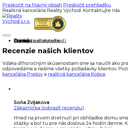
Preskočiť na hlavný obsah
Preskočiť prehliadku
Realitná kancelária Reality Východ. Kontaktujte nás
Domov
Ponuka nehnuteľností
Cenník
O mne
Tlačivá na stiahnutie
Články
Kontakt
Recenzie našich klientov
Vďaka dlhoročným skúsenostiam sme sa naučili ako pra
odpovedáme a riešime všetky požiadavky klientov. Pozrit
kancelária Prešov
a
realitná kancelária Košice
.
Soňa Zvijakova
Zákazníčka (zobraziť recenziu)
Hneď na prvom stretnutí pri obhliadke domu sme z
otázky a bol tu pre nás doslova 24 hodín denne.