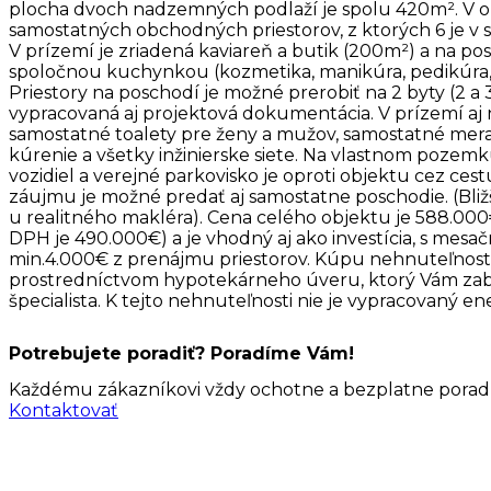
plocha dvoch nadzemných podlaží je spolu 420m². V ob
samostatných obchodných priestorov, z ktorých 6 je v s
V prízemí je zriadená kaviareň a butik (200m²) a na po
spoločnou kuchynkou (kozmetika, manikúra, pedikúra,
Priestory na poschodí je možné prerobiť na 2 byty (2 a 3
vypracovaná aj projektová dokumentácia. V prízemí aj
samostatné toalety pre ženy a mužov, samostatné mera
kúrenie a všetky inžinierske siete. Na vlastnom pozem
vozidiel a verejné parkovisko je oproti objektu cez cest
záujmu je možné predať aj samostatne poschodie. (Bliž
u realitného makléra). Cena celého objektu je 588.00
DPH je 490.000€) a je vhodný aj ako investícia, s mes
min.4.000€ z prenájmu priestorov. Kúpu nehnuteľnosti
prostredníctvom hypotekárneho úveru, ktorý Vám za
špecialista. K tejto nehnuteľnosti nie je vypracovaný ene
Potrebujete poradiť? Poradíme Vám!
Každému zákazníkovi vždy ochotne a bezplatne poradím
Kontaktovať