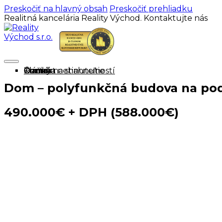
Preskočiť na hlavný obsah
Preskočiť prehliadku
Realitná kancelária Reality Východ. Kontaktujte nás
Domov
Ponuka nehnuteľností
Cenník
O mne
Tlačivá na stiahnutie
Články
Kontakt
Dom – polyfunkčná budova na podn
490.000€ + DPH (588.000€)