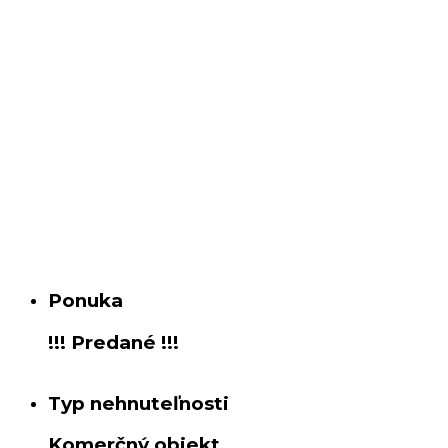
Ponuka
!!! Predané !!!
Typ nehnuteľnosti
Komerčný objekt