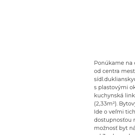
Ponúkame na dl
od centra mest
sídl.dukliansk
s plastovými o
kuchynská linka
(2,33m²). Byto
Ide o veľmi ti
dostupnosťou n
možnosť byt ná