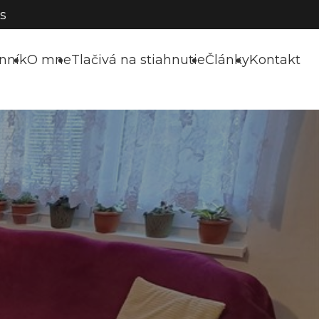
s
nník
O mne
Tlačivá na stiahnutie
Články
Kontakt