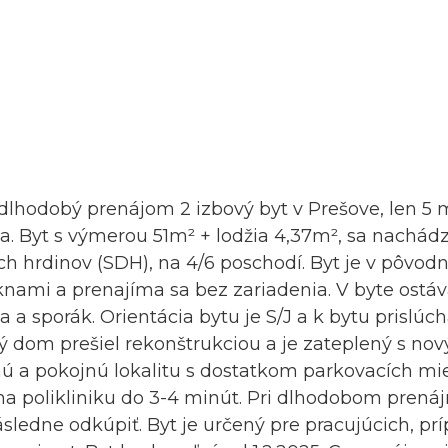
hodobý prenájom 2 izbový byt v Prešove, len 5 
a. Byt s výmerou 51m² + lodžia 4,37m², sa nachád
ych hrdinov (SDH), na 4/6 poschodí. Byt je v pôvo
knami a prenajíma sa bez zariadenia. V byte ostáv
 a sporák. Orientácia bytu je S/J a k bytu prislúch
vý dom prešiel rekonštrukciou a je zateplený s n
chú a pokojnú lokalitu s dostatkom parkovacích mi
a polikliniku do 3-4 minút. Pri dlhodobom pren
sledne odkúpiť. Byt je určený pre pracujúcich, pr