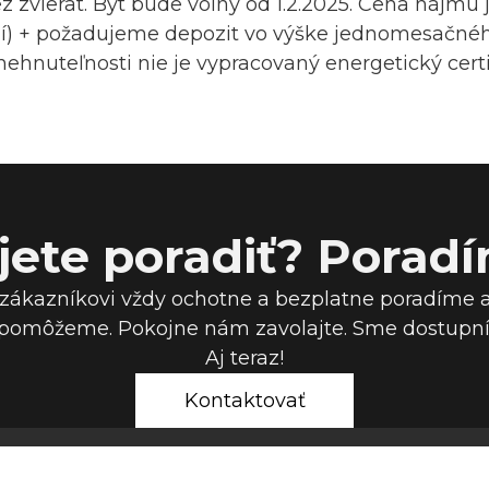
z zvierat. Byt bude voľný od 1.2.2025. Cena nájmu
gií) + požadujeme depozit vo výške jednomesačn
 nehnuteľnosti nie je vypracovaný energetický certi
jete poradiť? Porad
ákazníkovi vždy ochotne a bezplatne poradíme a
pomôžeme. Pokojne nám zavolajte. Sme dostupní 7
Aj teraz!
Kontaktovať