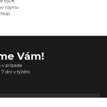
 je 550€
ého nájmu
fikát.
íme Vám!
 v prípade
 dní v týždni.