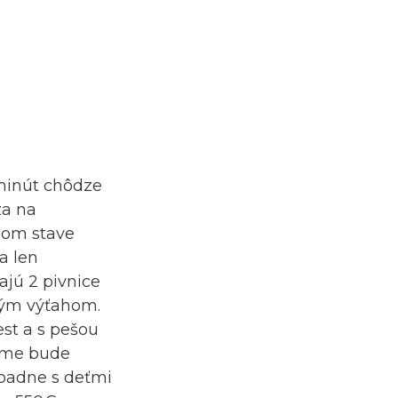
minút chôdze
za na
dnom stave
a len
ajú 2 pivnice
ovým výťahom.
est a s pešou
ájme bude
ípadne s deťmi