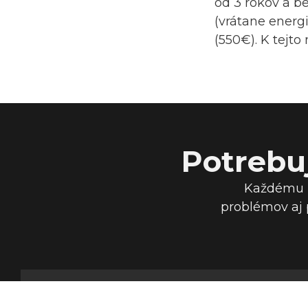
od 3 rokov a be
(vrátane ener
(550€). K tejto
Potrebu
Každému z
problémov aj 