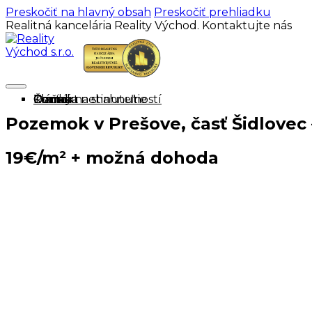
Preskočiť na hlavný obsah
Preskočiť prehliadku
Realitná kancelária Reality Východ. Kontaktujte nás
Domov
Ponuka nehnuteľností
Cenník
O mne
Tlačivá na stiahnutie
Články
Kontakt
Pozemok v Prešove, časť Šidlovec 
19€/m² + možná dohoda