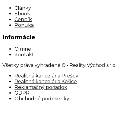
Články
Ebook
Cenník
Ponuka
Informácie
O mne
Kontakt
Všetky práva vyhradené © • Reality Východ s.r.o.
Realitná kancelária Prešov
Realitná kancelária Košice
Reklamačný poriadok
GDPR
Obchodné podmienky