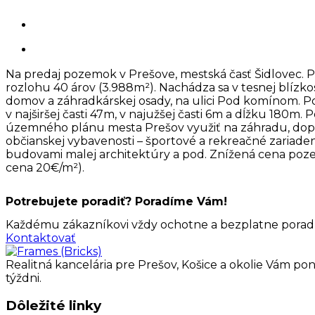
Na predaj pozemok v Prešove, mestská časť Šidlovec. 
rozlohu 40 árov (3.988m²). Nachádza sa v tesnej blízko
domov a záhradkárskej osady, na ulici Pod komínom.
v najširšej časti 47m, v najužšej časti 6m a dĺžku 180m
územného plánu mesta Prešov využiť na záhradu, dop
občianskej vybavenosti – športové a rekreačné zariade
budovami malej architektúry a pod. Znížená cena poz
cena 20€/m²).
Potrebujete poradiť? Poradíme Vám!
Každému zákazníkovi vždy ochotne a bezplatne poradím
Kontaktovať
Realitná kancelária pre Prešov, Košice a okolie Vám pon
týždni.
Dôležité linky