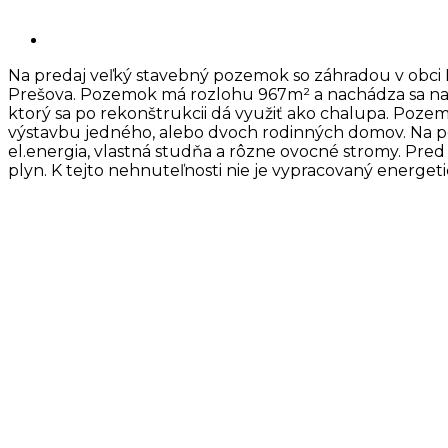
Na predaj veľký stavebný pozemok so záhradou v obci 
Prešova. Pozemok má rozlohu 967m² a nachádza sa na
ktorý sa po rekonštrukcii dá využiť ako chalupa. Pozem
výstavbu jedného, alebo dvoch rodinných domov. Na 
el.energia, vlastná studňa a rôzne ovocné stromy. Pr
plyn. K tejto nehnuteľnosti nie je vypracovaný energetic