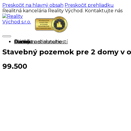
Preskočiť na hlavný obsah
Preskočiť prehliadku
Realitná kancelária Reality Východ. Kontaktujte nás
Domov
Ponuka nehnuteľností
Cenník
O mne
Tlačivá na stiahnutie
Články
Kontakt
Stavebný pozemok pre 2 domy v o
99.500