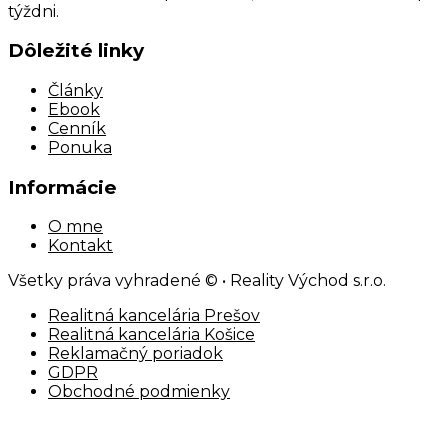
týždni.
Dôležité linky
Články
Ebook
Cenník
Ponuka
Informácie
O mne
Kontakt
Všetky práva vyhradené © • Reality Východ s.r.o.
Realitná kancelária Prešov
Realitná kancelária Košice
Reklamačný poriadok
GDPR
Obchodné podmienky