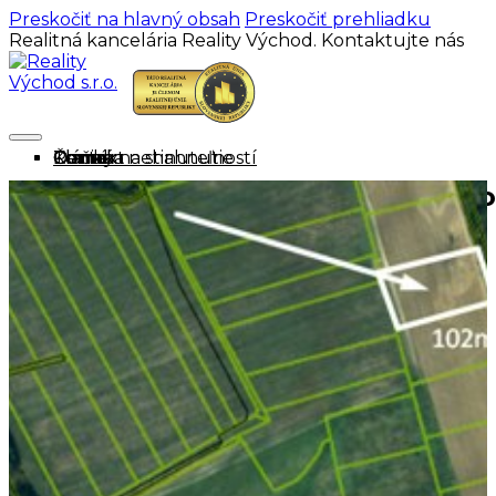
Preskočiť na hlavný obsah
Preskočiť prehliadku
Realitná kancelária Reality Východ. Kontaktujte nás
Domov
Ponuka nehnuteľností
Cenník
O mne
Tlačivá na stiahnutie
Články
Kontakt
“PREDANÉ” Znížená cena Pozemok 
5€/1m²