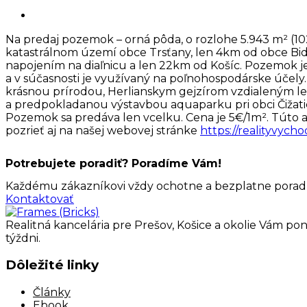
Na predaj pozemok – orná pôda, o rozlohe 5.943 m² (1
katastrálnom území obce Trsťany, len 4km od obce B
napojením na diaľnicu a len 22km od Košíc. Pozemok je
a v súčasnosti je využívaný na poľnohospodárske účely.
krásnou prírodou, Herlianskym gejzírom vzdialeným l
a predpokladanou výstavbou aquaparku pri obci Čižatic
Pozemok sa predáva len vcelku. Cena je 5€/1m². Túto a
pozrieť aj na našej webovej stránke
https://realityvych
Potrebujete poradiť? Poradíme Vám!
Každému zákazníkovi vždy ochotne a bezplatne poradím
Kontaktovať
Realitná kancelária pre Prešov, Košice a okolie Vám pon
týždni.
Dôležité linky
Články
Ebook