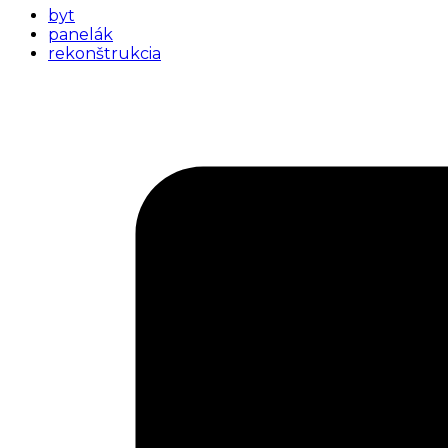
byt
panelák
rekonštrukcia