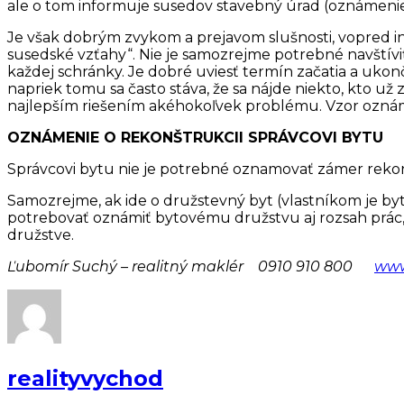
ale o tom informuje susedov stavebný úrad (oznámenie
Je však dobrým zvykom a prejavom slušnosti, vopred in
susedské vzťahy“. Nie je samozrejme potrebné navštív
každej schránky. Je dobré uviesť termín začatia a ukonč
napriek tomu sa často stáva, že sa nájde niekto, kto už
najlepším riešením akéhokoľvek problému. Vzor oznám
OZNÁMENIE O REKONŠTRUKCII SPRÁVCOVI BYTU
Správcovi bytu nie je potrebné oznamovať zámer rekon
Samozrejme, ak ide o družstevný byt (vlastníkom je by
potrebovať oznámiť bytovému družstvu aj rozsah prác, z
družstve.
Ľubomír Suchý – realitný maklér 0910 910 800
www
realityvychod