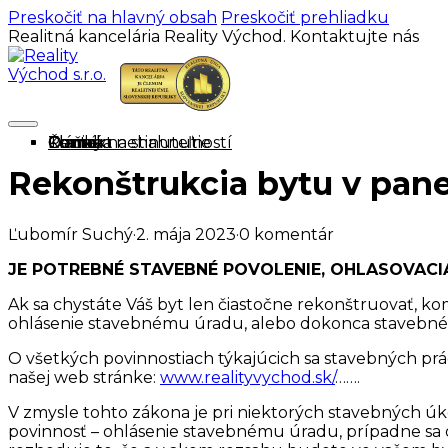
Preskočiť na hlavný obsah
Preskočiť prehliadku
Realitná kancelária Reality Východ. Kontaktujte nás
Domov
Ponuka nehnuteľností
Cenník
O mne
Tlačivá na stiahnutie
Články
Kontakt
Rekonštrukcia bytu v pane
Ľubomír Suchý
·
2. mája 2023
·
0 komentár
JE POTREBNÉ STAVEBNÉ POVOLENIE, OHLASOVACI
Ak sa chystáte Váš byt len čiastočne rekonštruovať, kom
ohlásenie stavebnému úradu, alebo dokonca stavebné 
O všetkých povinnostiach týkajúcich sa stavebných p
našej web stránke:
www.realityvychod.sk/
…….
V zmysle tohto zákona je pri niektorých stavebných ú
povinnosť – ohlásenie stavebnému úradu, prípadne sa 