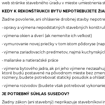
web stránke stavebného úradu v mieste umiestnenia s
KEDY K REKONŠTRUKCII BYTU NEPOTREBUJETE ŽI
Žiadne povolenie, ani ohlásenie drobnej stavby nepotre
• opravy a výmena nepodstatných stavebných konštrukci
• výmena okien a dverí (ak nemeníte ich veľkosť)
• vymurovanie novej priečky v tom istom pôdoryse (napr.
• výmena zariaďovacích predmetov, najmä kuchynských l
• maliarske a natieračské práce
• výmena bytového jadra, ak pri jeho výmene nezasahu
ktoré budú postavené na pôvodnom mieste bez zmeny p
rozmery, budete potrebovať statický posudok a ohlásiť
• výmena rozvodov (budete však potrebovať vykonanie 
JE POTREBNÝ SÚHLAS SUSEDOV?
Žiadny zákon (ani stavebný) neprikazuje stavebníkovi i