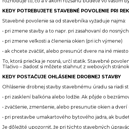
rozhoduje to, čo a v akom rozsahu budete vo vašom by
KEDY POTREBUJETE STAVEBNÉ POVOLENIE PRI RE
Stavebné povolenie sa od stavebníka vyžaduje najmä:
• pri zmene stavby a to napr. pri zasahovaní do nosných
• pri zmene veľkosti a členenia okien (pri ich výmene)
• ak chcete zväčšiť, alebo presunúť dvere na iné miesto
To, ktorá priečka je nosná, určí statik. Stavebné povole
Tlačivo – žiadosť si môžete stiahnuť z webových strán
KEDY POSTAČUJE OHLÁSENIE DROBNEJ STAVBY
Ohlásenie drobnej stavby stavebnému úradu sa riadi 
• pri zasklení balkóna alebo lodžie. Ak pôjde o bezrá
• zväčšenie, zmenšenie, alebo presunutie okien a dverí 
• pri prestavbe umakartového bytového jadra, ak budet
Je dôležité upozorniť, že pri týchto stavebných úpravá