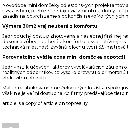
Novodobé mini domčeky od estónskych projektantov si 
s výstavbou, pretože predajcovia zmontujú domy zo šp
zasadia na povrch zeme a dokončia niekoľko rýchlych 
Výmera 30m2 vraj neuberá z komfortu
Jednoduchý postup zhotovenia a následnej finálnej re
dokonca vôbec neuberá z komfortu a kvalitatívnej strá
technická miestnosť. Zvyšnú plochu tvorí 3,5-metrová te
Porovnateľne vyššia cena mini domčeka nepoteší
Jedným z kľúčových faktorov vyvolávajúcich záujem o 
realitných odborníkov to vysoko prevyšuje primeranú 
efektivitou objektu.
Malé prefabrikované domčeky si rýchlo získali spokojný
však nie je veľmi dostupná, čo firmy predávajúce tie
article is a copy of article on topreality