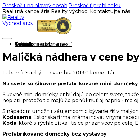
Preskočiť na hlavný obsah
Preskočiť prehliadku
Realitná kancelária Reality Východ. Kontaktujte nás
Domov
Ponuka nehnuteľností
Cenník
O mne
Tlačivá na stiahnutie
Články
Kontakt
Maličká nádhera v cene b
Ľubomír Suchý
·
1. novembra 2019
·
0 komentár
Na svete sú šikovné prefabrikované mini domček
Šikovné mini domčeky pribúdajú po celom svete, takže 
neplatí, pretože tie majú čo ponúknuť aj napriek male
S nápadom umožniť záujemcom o bývanie žiť v malých je
Kodesema
. Estónska firma známa inovatívnymi nápadm
Koda
, ktoré si rýchlo získali tisíce priaznivcov po celej 
Prefabrikované domčeky bez výstavby